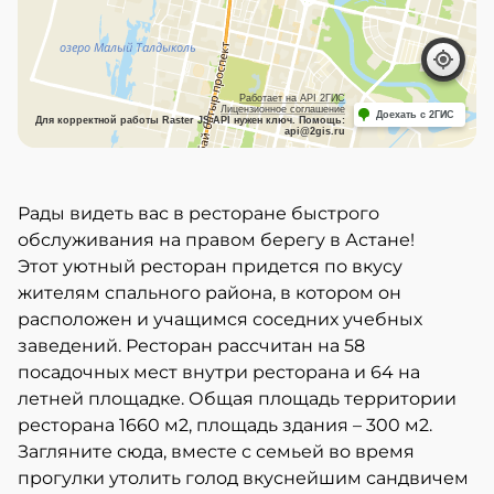
Работает на API 2ГИС
Лицензионное соглашение
Доехать с 2ГИС
Для корректной работы Raster JS API нужен ключ. Помощь:
api@2gis.ru
Рады видеть вас в ресторане быстрого
обслуживания на правом берегу в Астане!
Этот уютный ресторан придется по вкусу
жителям спального района, в котором он
расположен и учащимся соседних учебных
заведений. Ресторан рассчитан на 58
посадочных мест внутри ресторана и 64 на
летней площадке. Общая площадь территории
ресторана 1660 м2, площадь здания – 300 м2.
Загляните сюда, вместе с семьей во время
прогулки утолить голод вкуснейшим сандвичем