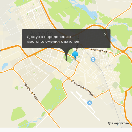
×
Доступ к определению
местоположения отключён
Для корректной р