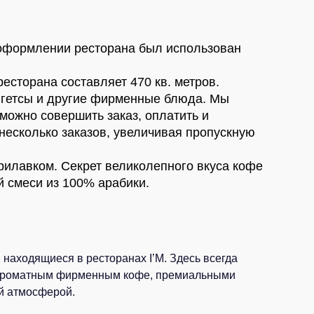
пании, а в оформлении ресторана был
 площадь ресторана составляет 470 кв.
стящие наггетсы и другие фирменные
 при помощи которого можно
я позволяет одновременно обслуживать
основным прилавком. Секрет
фейных зёрнах эксклюзивной кофейной
ная еда!
, находящиеся в ресторанах I’M. Здесь
ладиться ароматным фирменным кофе,