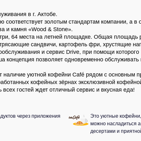
обслуживания в г. Актобе.
ностью соответствует золотым стандартам ком
ользованием дерева и камня «Wood & Stone».
т внутри, 64 места на летней площадке. Общая
ы потрясающие сандвичи, картофель фри, хру
е системы самообслуживания и сервис Drive,
 его, не выходя из автомобиля. Наша концепци
ную способность до 100 машин в час.
радует наличие уютной кофейни Café рядом с 
ся в тщательно отобранных и обработанных ко
здесь всех гостей ждет отличный сервис и вкус
х продуктов через
Это уютные кофейни
, Yandex.
всегда можно нас