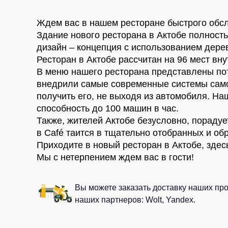
Ждем вас в нашем ресторане быстрого 
Здание нового ресторана в Актобе пол
использован дизайн – концепция с исп
Ресторан в Актобе рассчитан на 96 мес
метров.
В меню нашего ресторана представлен
блюда. Мы внедрили самые современны
совершить заказ, оплатить и получить
несколько заказов, увеличивая пропуск
Также, жителей Актобе безусловно, по
великолепного вкуса кофе в Café таит
смеси из 100% арабики.
Приходите в новый ресторан в Актобе, 
Мы с нетерпением ждем вас в гости!
Вы можете заказать доставку наши
приложения наших партнеров: Wolt