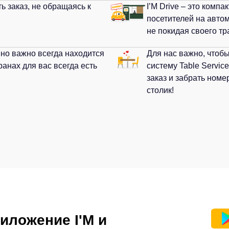
премиальными дес
атить заказ, не
I’M Drive – это ко
посетителей на ав
поесть, не покидая
обенно важно всегда
Для нас важно, чт
 в наших ресторанах для
запустили систему 
 сеть.
всего лишь сделать
принесем заказ пр