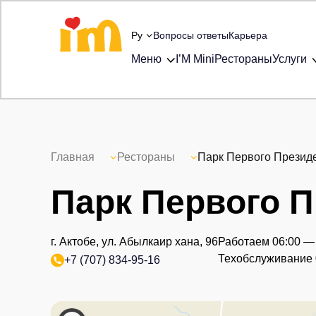
Ру
Вопросы ответы
Карьера
Меню
I’M Mini
Рестораны
Услу
Главная
Рестораны
Парк Первого Пр
Парк Первого
г. Актобе, ул. Абылкаир хана, 96
Работаем 06:
Техобслужива
+7 (707) 834-95-16