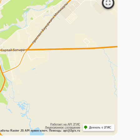
Работает на API 2ГИС
Лицензионное соглашение
Доехать с 2ГИС
аботы Raster JS API нужен ключ. Помощь: api@2gis.ru