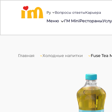
Ру
Вопросы ответы
Карьера
Меню
I’M Mini
Рестораны
Услу
Главная
Холодные напитки
Fuse Tea