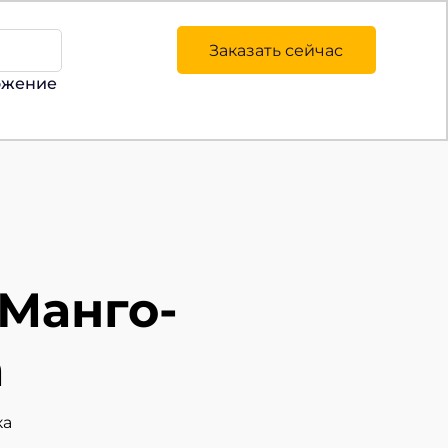
Заказать сейчас
ожение
 Манго-
а
ка