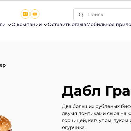
ги
О компании
Оставить отзыв
Мобильное прил
гер
Дабл Гр
Два больших рубленых биф
двумя ломтиками сыра на 
горчицей, кетчупом, луком
огурчика.