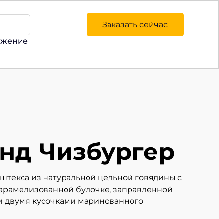
Заказать сейчас
ожение
анд Чизбургер
штекса из натуральной цельной говядины с
карамелизованной булочке, заправленной
 и двумя кусочками маринованного