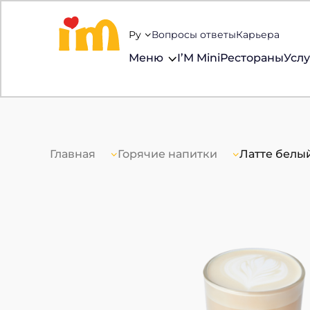
Ру
Вопросы ответы
Карьера
Меню
I’M Mini
Рестораны
Услу
Главная
Горячие напитки
Латте белы