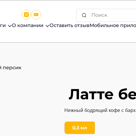
ги
О компании
Оставить отзыв
Мобильное прил
й персик
 Латте 
Нежный бодрящий кофе с барх
0,3 мл