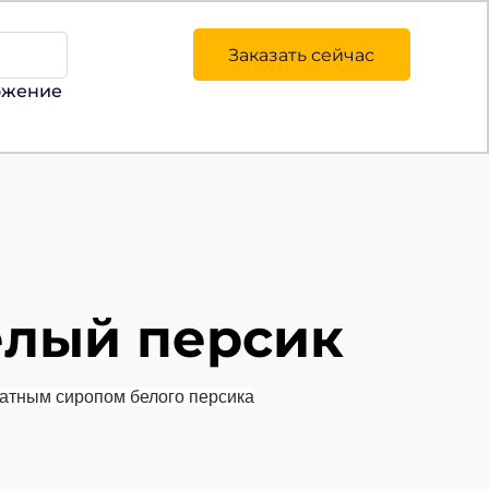
Заказать сейчас
ожение
белый персик
атным сиропом белого персика