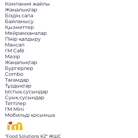
Компания жайлы
Жаңалықтар
Біздің сапа
Байланысу
Қызметтер
Мейрамханалар
Пікір қалдыру
Мансап
I'M Café
Мәзір
Жаңалықтар
Бургерлер
Combo
Тағамдар
Тұздықтар
Ыстық сусындар
Cуық сусындар
Тәттілер
I’M Mini
Мобильді қосымша
"Food Solutions KZ" ЖШС