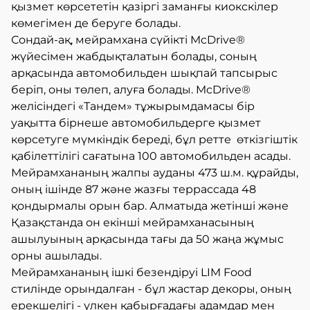
қызмет көрсететін қазіргі заманғы киокскілер
көмегімен де беруге болады.
Сондай-ақ, мейрамхана сүйікті McDrive®
жүйесімен жабдықталатын болады, соның
арқасында автомобильден шықпай тапсырыс
беріп, оны төлеп, алуға болады. McDrive®
желісіндегі «Тандем» тұжырымдамасы бір
уақытта бірнеше автомобильдерге қызмет
көрсетуге мүмкіндік береді, бұл ретте өткізгіштік
қабілеттілігі сағатына 100 автомобильден асады.
Мейрамхананың жалпы ауданы 473 ш.м. құрайды,
оның ішінде 87 және жазғы террассада 48
қондырмалы орын бар. Алматыда жетінші және
Қазақстанда он екінші мейрамханасының
ашылуының арқасында тағы да 50 жаңа жұмыс
орны ашылады.
Мейрамхананың ішкі безендіруі LIM Food
стилінде орындалған - бұл жастар декоры, оның
ерекшелігі - үлкен қабырғадағы адамдар мен