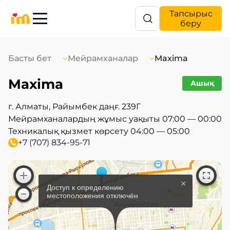
Тапсырыс
беру
Басты бет
Мейрамханалар
Maxima
Maxima
Ашық
г. Алматы, Райымбек даңғ. 239Г
Мейрамханалардың жұмыс уақыты 07:00 — 00:00
Техникалық қызмет көрсету 04:00 — 05:00
+7 (707) 834-95-71
×
Доступ к определению
местоположения отключён