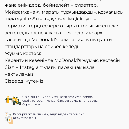
жаңа өнімдерді бейнелейтін суреттер.
Мейрамхана ғимараты тұрғындардың қозғалысы
шектеулі тобының қолжетімділігі үшін
нормативтерді ескере отырып толығымен іске
асырылды және «жасыл технологиялар»
саласында McDonald's компаниясының алтын
стандарттарына сәйкес келеді.
Жұмыс кестесі:
Карантин кезеңінде McDonald's жұмыс кестесін
біздің Instagram-дағы парақшамызда
нақтылаңыз
Сіздерді күтеміз!
Сіз біздің өнімдерімізді жеткізуге Wolt, Yandex
серіктестердің қолданбалары арқылы тапсырыс
бере аласыз.
Кассирге жолықпай-ақ, өздігіңізден тапсырыс
беруге болады.