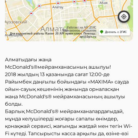
Работает на API 2ГИС
Лицензионное соглашение
Доехать с 2ГИС
Для корректной работы Raster JS API нужен ключ. Помощь:
api@2gis.ru
Алматыдағы жаңа
McDonald’s®мейрамханасының ашылуы!
2018 жылдың 13 қазанында сағат 12:00-де
Райымбек даңғылы бойындағы «MAXIMA» сауда
ойын-сауық кешенінің жанында орналасқан
жаңа McDonald's® мейрамханасының ашылуы
болды.
Барлық McDonald’s® мейрамханалардағыдай,
мұнда келушілерді жоғары сапалы өнімдер,
қонақжай сервисі, жағымды жағдай мен тегін Wi-
Fi күтеді. Тапсырысты касса арқылы да, өзіне-өзі