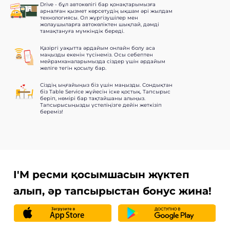
Drive - бұл автокөлігі бар қонақтарымызға
арналған қызмет көрсетудің ықшам әрі жылдам
технологиясы. Ол жүргізушілер мен
жолаушыларға автокөліктен шықпай, дәмді
тамақтануға мүмкіндік береді.
Қазіргі уақытта әрдайым онлайн болу аса
маңызды екенін түсінеміз. Осы себептен
мейрамханаларымызда сіздер үшін әрдайым
желіге тегін қосылу бар.
Сіздің ыңғайыңыз біз үшін маңызды. Сондықтан
біз Table Service жүйесін іске қостық. Тапсырыс
беріп, нөмірі бар тақтайшаны алыңыз.
Тапсырысыңызды үстеліңізге дейін жеткізіп
береміз!
I'M ресми қосымшасын жүктеп
алып, әр тапсырыстан бонус жина!