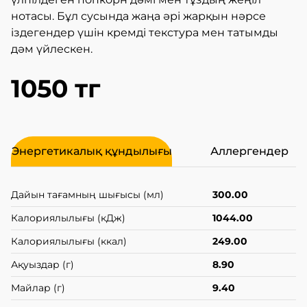
нотасы. Бұл сусында жаңа әрі жарқын нәрсе
іздегендер үшін кремді текстура мен татымды
дәм үйлескен.
1050 тг
Энергетикалық құндылығы
Аллергендер
Дайын тағамның шығысы (мл)
300.00
Калориялылығы (кДж)
1044.00
Калориялылығы (ккал)
249.00
Ақуыздар (г)
8.90
Майлар (г)
9.40