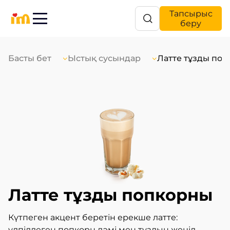
Тапсырыс
беру
Басты бет
Ыстық сусындар
Латте тұзды по
Латте тұзды попкорны
Күтпеген акцент беретін ерекше латте:
үлпілдеген попкорн дәмі мен тұздың жеңіл