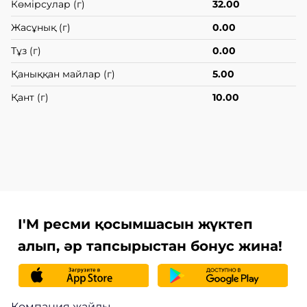
Көмірсулар (г)
32.00
Жасұнық (г)
0.00
Тұз (г)
0.00
Қаныққан майлар (г)
5.00
Қант (г)
10.00
I'M ресми қосымшасын жүктеп
алып, әр тапсырыстан бонус жина!
Компания жайлы