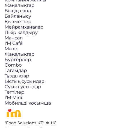
Жаңалықтар
Біздің сапа
Байланысу
Қызметтер
Мейрамханалар
Пікір қалдыру
Мансап
I'M Café
Мәзір
Жаңалықтар
Бургерлер
Combo
Тағамдар
Тұздықтар
Ыстық сусындар
Cуық сусындар
Тәттілер
I’M Mini
Мобильді қосымша
"Food Solutions KZ" ЖШС