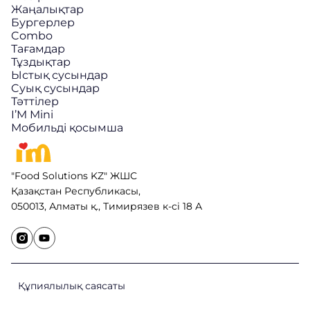
Жаңалықтар
Бургерлер
Combo
Тағамдар
Тұздықтар
Ыстық сусындар
Cуық сусындар
Тәттілер
I’M Mini
Мобильді қосымша
"Food Solutions KZ" ЖШС
Қазақстан Республикасы,
050013, Алматы қ., Тимирязев к-сі 18 А
Құпиялылық саясаты