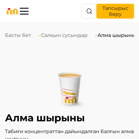
Тапсырыс
беру
Басты бет
Салқын сусындар
Алма шырыны
Алма шырыны
Табиғи концентраттан дайындалған балғын алма
шырыны