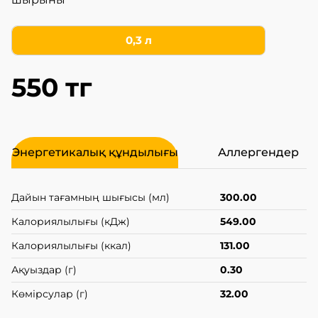
0,3 л
550 тг
Энергетикалық құндылығы
Аллергендер
Дайын тағамның шығысы (мл)
300.00
Калориялылығы (кДж)
549.00
Калориялылығы (ккал)
131.00
Ақуыздар (г)
0.30
Көмірсулар (г)
32.00