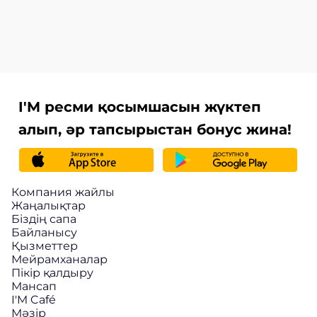
I'M ресми қосымшасын жүктеп
алып, әр тапсырыстан бонус жина!
Компания жайлы
Жаңалықтар
Біздің сапа
Байланысу
Қызметтер
Мейрамханалар
Пікір қалдыру
Мансап
I'M Café
Мәзір