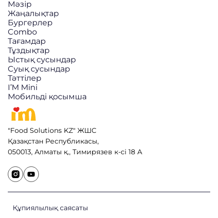
Мәзір
Жаңалықтар
Бургерлер
Combo
Тағамдар
Тұздықтар
Ыстық сусындар
Cуық сусындар
Тәттілер
I’M Mini
Мобильді қосымша
"Food Solutions KZ" ЖШС
Қазақстан Республикасы,
050013, Алматы қ., Тимирязев к-сі 18 А
Құпиялылық саясаты