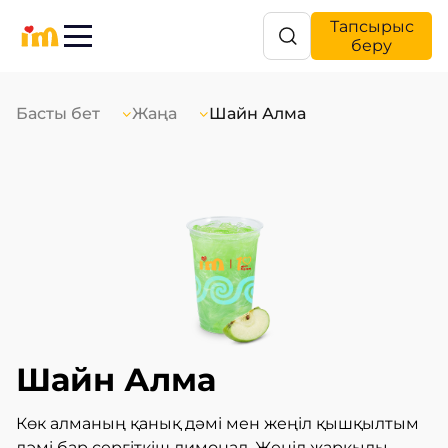
Тапсырыс
беру
Басты бет
Жаңа
Шайн Алма
Шайн Алма
Көк алманың қанық дәмі мен жеңіл қышқылтым
дәмі бар сергіткіш лимонад. Жеңіл жарқылы