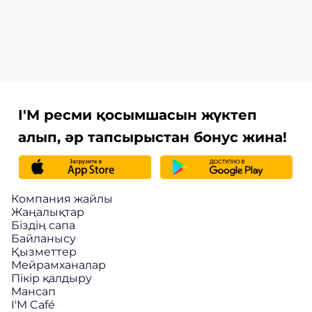
I'M ресми қосымшасын жүктеп
алып, әр тапсырыстан бонус жина!
Компания жайлы
Жаңалықтар
Біздің сапа
Байланысу
Қызметтер
Мейрамханалар
Пікір қалдыру
Мансап
I'M Café