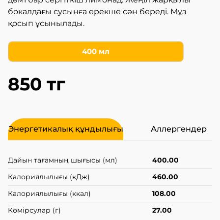
бокалдағы сусынға ерекше сән береді. Мұз
қосып ұсынылады.
400 мл
850 тг
Энергетикалық құндылығы
Аллергендер
Дайын тағамның шығысы (мл)
400.00
Калориялылығы (кДж)
460.00
Калориялылығы (ккал)
108.00
Көмірсулар (г)
27.00