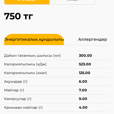
750 тг
Энергетикалық құндылығы
Аллергендер
Дайын тағамның шығысы (мл)
300.00
Калориялылығы (кДж)
523.00
Калориялылығы (ккал)
125.00
Ақуыздар (г)
6.00
Майлар (г)
7.00
Көмірсулар (г)
9.00
Қаныққан майлар (г)
4.00