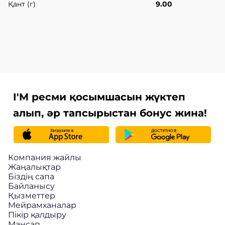
Қант (г)
9.00
I'M ресми қосымшасын жүктеп
алып, әр тапсырыстан бонус жина!
Компания жайлы
Жаңалықтар
Біздің сапа
Байланысу
Қызметтер
Мейрамханалар
Пікір қалдыру
Мансап