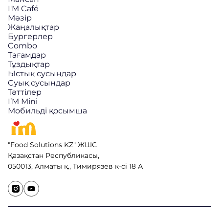
I'M Café
Мәзір
Жаңалықтар
Бургерлер
Combo
Тағамдар
Тұздықтар
Ыстық сусындар
Cуық сусындар
Тәттілер
I’M Mini
Мобильді қосымша
"Food Solutions KZ" ЖШС
Қазақстан Республикасы,
050013, Алматы қ., Тимирязев к-сі 18 А