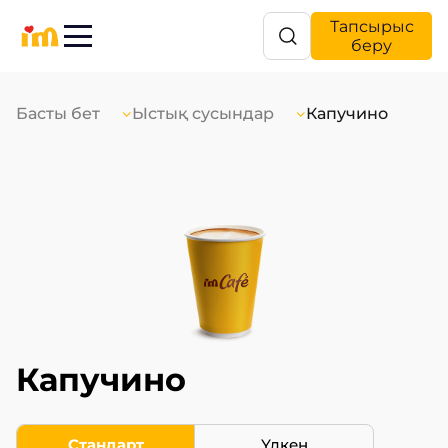
Тапсырыс
беру
Басты бет
Ыстық сусындар
Капучино
Капучино
Стандарт
Үлкен