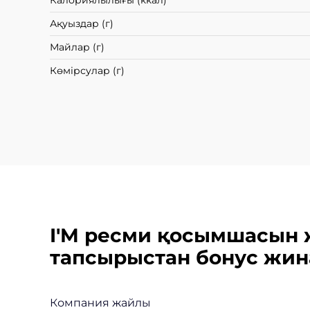
Калориялылығы (ккал)
Ақуыздар (г)
Майлар (г)
Көмірсулар (г)
I'M ресми қосымшасын 
тапсырыстан бонус жин
Компания жайлы