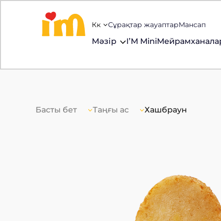
Кк
Сұрақтар жауаптар
Мансап
Мәзір
I’M Mini
Мейрамханала
Басты бет
Таңғы ас
Хашбраун