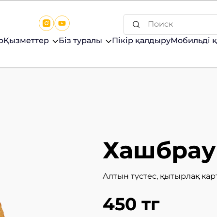
р
Қызметтер
Біз туралы
Пікір қалдыру
Мобильді 
Хашбрау
Алтын түстес, қытырлақ кар
450 тг