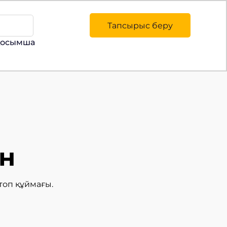
Тапсырыс беру
қосымша
н
топ құймағы.