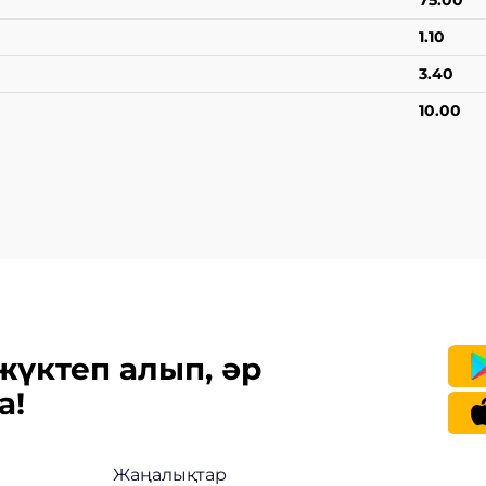
75.00
1.10
3.40
10.00
жүктеп алып, әр
а!
Жаңалықтар