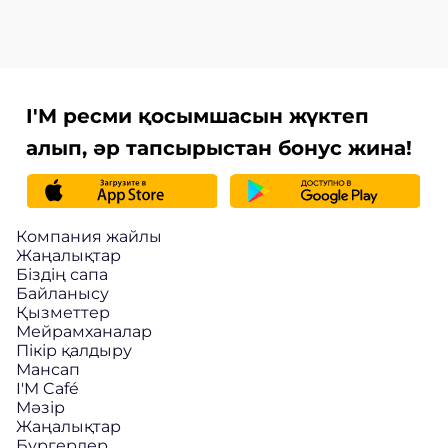
I'M ресми қосымшасын жүктеп
алып, әр тапсырыстан бонус жина!
Компания жайлы
Жаңалықтар
Біздің сапа
Байланысу
Қызметтер
Мейрамханалар
Пікір қалдыру
Мансап
I'M Café
Мәзір
Жаңалықтар
Бургерлер