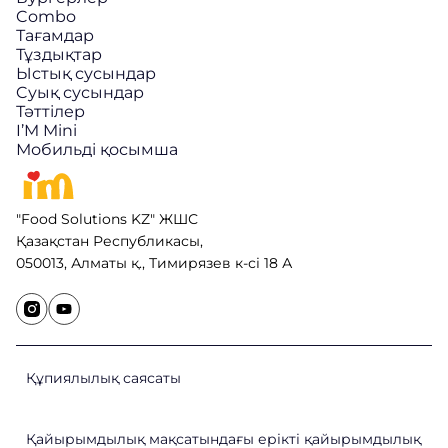
Combo
Тағамдар
Тұздықтар
Ыстық сусындар
Cуық сусындар
Тәттілер
I’M Mini
Мобильді қосымша
"Food Solutions KZ" ЖШС
Қазақстан Республикасы,
050013, Алматы қ., Тимирязев к-сі 18 А
Құпиялылық саясаты
Қайырымдылық мақсатындағы ерікті қайырымдылық