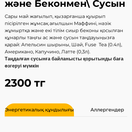
және Беконмен\ Сусын
Сары май жағылып, қызарғанша қуырып
пісірілген жұмсақ ағылшын Маффині, нәзік
жұмыртқа және екі тілім сиыр беконы қосылған
құнарлы таңғы ас және сусын таңдауыңызға
қарай: Апельсин шырыны, Шәй, Fuse Tea (0.4л),
Американо, Капучино, Латте (0,3л).
Таңдалған сусынға байланысты қорытынды баға
өзгеруі мүмкін
2300 тг
Энергетикалық құндылығы
Аллергендер