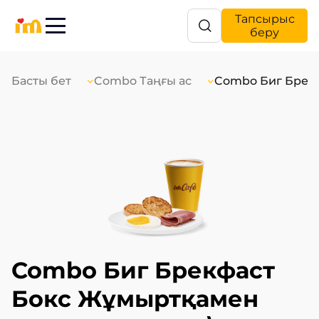
Тапсырыс
беру
Басты бет
Combo Таңғы ас
Combo Биг Брек
Combo Биг Брекфаст 
Бокс Жұмыртқамен 