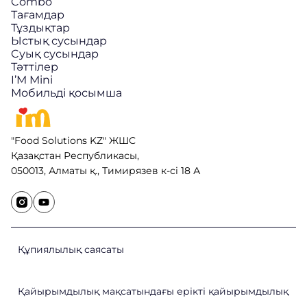
Combo
Тағамдар
Тұздықтар
Ыстық сусындар
Cуық сусындар
Тәттілер
I’M Mini
Мобильді қосымша
"Food Solutions KZ" ЖШС
Қазақстан Республикасы,
050013, Алматы қ., Тимирязев к-сі 18 А
Құпиялылық саясаты
Қайырымдылық мақсатындағы ерікті қайырымдылық