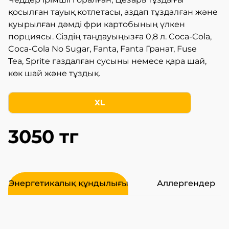
қосылған тауық котлетасы, аздап тұздалған және
қуырылған дәмді фри картобының үлкен
порциясы. Сіздің таңдауыңызға 0,8 л. Coca-Cola,
Coca-Cola No Sugar, Fanta, Fanta Гранат, Fuse
Tea, Sprite газдалған сусыны немесе қара шай,
көк шай және тұздық.
XL
3050 тг
Энергетикалық құндылығы
Аллергендер