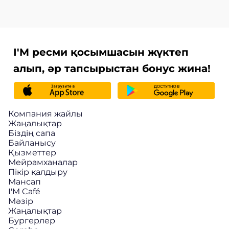
I'M ресми қосымшасын жүктеп
алып, әр тапсырыстан бонус жина!
Компания жайлы
Жаңалықтар
Біздің сапа
Байланысу
Қызметтер
Мейрамханалар
Пікір қалдыру
Мансап
I'M Café
Мәзір
Жаңалықтар
Бургерлер