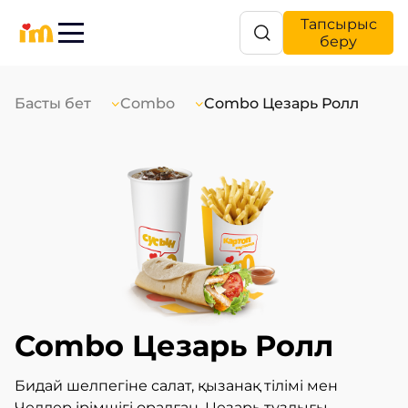
Тапсырыс
беру
Басты бет
Combo
Combo Цезарь Ролл
Combo Цезарь Ролл
Бидай шелпегіне салат, қызанақ тілімі мен
Чеддер ірімшігі оралған, Цезарь тұздығы