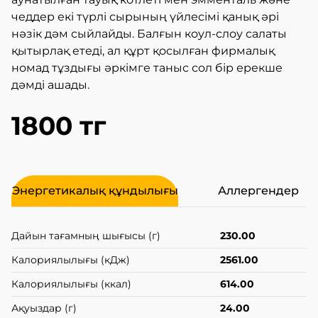
чеддер екі түрлі сырының үйлесімі қанық әрі
нәзік дәм сыйлайды. Балғын коул-слоу салаты
қытырлақ етеді, ал құрт қосылған фирмалық
номад тұздығы әркімге таныс сол бір ерекше
дәмді ашады.
1800 тг
Энергетикалық құндылығы
Аллергендер
Дайын тағамның шығысы (г)
230.00
Калориялылығы (кДж)
2561.00
Калориялылығы (ккал)
614.00
Ақуыздар (г)
24.00