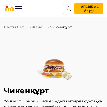
Тапсырыс
беру
Басты бет
Жаңа
Чикенқұрт
Чикенқұрт
Хош иісті бриошь бөлкесіндегі қытырлақ ұнтаққа
аунатылған тауық котлеті мен эмменталь және