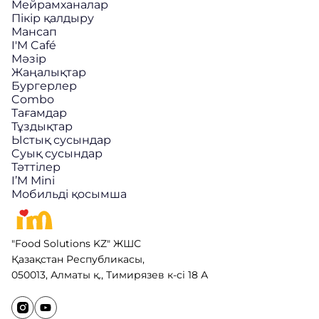
Мейрамханалар
Пікір қалдыру
Мансап
I'M Café
Мәзір
Жаңалықтар
Бургерлер
Combo
Тағамдар
Тұздықтар
Ыстық сусындар
Cуық сусындар
Тәттілер
I’M Mini
Мобильді қосымша
"Food Solutions KZ" ЖШС
Қазақстан Республикасы,
050013, Алматы қ., Тимирязев к-сі 18 А