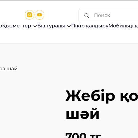
р
Қызметтер
Біз туралы
Пікір қалдыру
Мобильді 
ра шәй
Жебір қо
шәй
700 тг