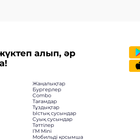
жүктеп алып, әр
а!
Жаңалықтар
Бургерлер
Combo
Тағамдар
Тұздықтар
Ыстық сусындар
Cуық сусындар
Тәттілер
I’M Mini
Мобильді қосымша