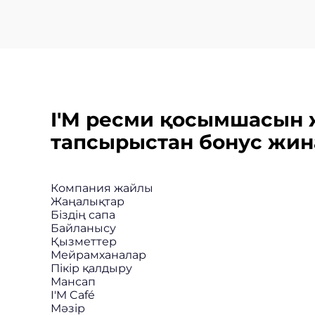
I'M ресми қосымшасын 
тапсырыстан бонус жин
Компания жайлы
Жаңалықтар
Біздің сапа
Байланысу
Қызметтер
Мейрамханалар
Пікір қалдыру
Мансап
I'M Café
Мәзір