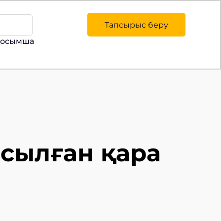
Тапсырыс беру
қосымша
сылған қара 