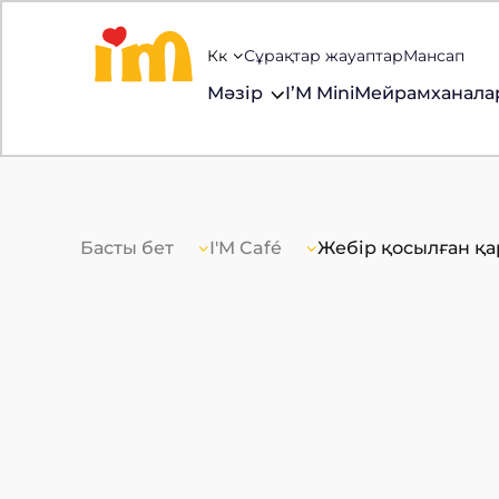
Кк
Сұрақтар жауаптар
Мансап
Мәзір
I’M Mini
Мейрамханала
Басты бет
I'M Café
Жебір қосылған қа