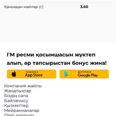
Қаныққан майлар (г)
3.60
I'M ресми қосымшасын жүктеп
алып, әр тапсырыстан бонус жина!
Компания жайлы
Жаңалықтар
Біздің сапа
Байланысу
Қызметтер
Мейрамханалар
Пікір қалдыру