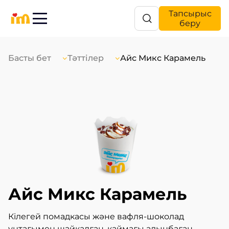
Тапсырыс
беру
Басты бет
Тәттілер
Айс Микс Карамель
Айс Микс Карамель
Кілегей помадкасы және вафля-шоколад
ұнтағымен шайқалған, қаймағы алынбаған