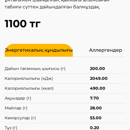
табиғи сүттен дайындалған балмұздақ.
1100 тг
Энергетикалық құндылығы
Аллергендер
Дайын тағамның шығысы (г)
200.00
Калориялылығы (кДж)
2049.00
Калориялылығы (ккал)
490.00
Ақуыздар (г)
7.70
Майлар (г)
28.00
Көмірсулар (г)
53.00
Тұз (г)
0.20