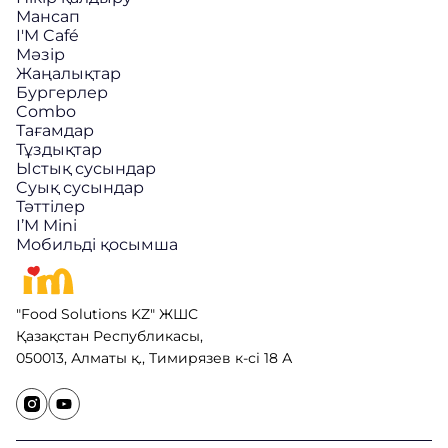
Мансап
I'M Café
Мәзір
Жаңалықтар
Бургерлер
Combo
Тағамдар
Тұздықтар
Ыстық сусындар
Cуық сусындар
Тәттілер
I’M Mini
Мобильді қосымша
"Food Solutions KZ" ЖШС
Қазақстан Республикасы,
050013, Алматы қ., Тимирязев к-сі 18 А