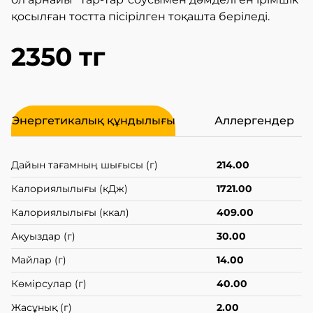
қосылған тостта пісірілген тоқашта беріледі.
2350 тг
Энергетикалық құндылығы
Аллергендер
Дайын тағамның шығысы (г)
214.00
Калориялылығы (кДж)
1721.00
Калориялылығы (ккал)
409.00
Ақуыздар (г)
30.00
Майлар (г)
14.00
Көмірсулар (г)
40.00
Жасұнық (г)
2.00