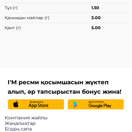
Тұз (г)
1.50
Қаныққан майлар (г)
3.00
Қант (г)
5.00
I'M ресми қосымшасын жүктеп
алып, әр тапсырыстан бонус жина!
Компания жайлы
Жаңалықтар
Біздің сапа