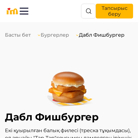
Тапсырыс
беру
Басты бет
Бургерлер
Дабл Фишбургер
Дабл Фишбургер
Екі қуырылған балық филесі (треска тұқымдасы),
ол арнайы "Тар-Тар"соусымен дәмделген ірімшік