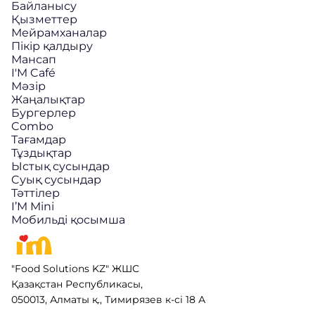
Байланысу
Қызметтер
Мейрамханалар
Пікір қалдыру
Мансап
I'M Café
Мәзір
Жаңалықтар
Бургерлер
Combo
Тағамдар
Тұздықтар
Ыстық сусындар
Cуық сусындар
Тәттілер
I’M Mini
Мобильді қосымша
"Food Solutions KZ" ЖШС
Қазақстан Республикасы,
050013, Алматы қ., Тимирязев к-сі 18 А