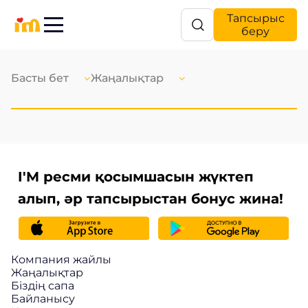
Тапсырыс
беру
Басты бет
Жаңалықтар
I'M ресми қосымшасын жүктеп
алып, әр тапсырыстан бонус жина!
Компания жайлы
Жаңалықтар
Біздің сапа
Байланысу