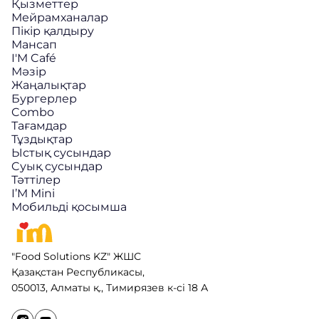
Қызметтер
Мейрамханалар
Пікір қалдыру
Мансап
I'M Café
Мәзір
Жаңалықтар
Бургерлер
Combo
Тағамдар
Тұздықтар
Ыстық сусындар
Cуық сусындар
Тәттілер
I’M Mini
Мобильді қосымша
"Food Solutions KZ" ЖШС
Қазақстан Республикасы,
050013, Алматы қ., Тимирязев к-сі 18 А